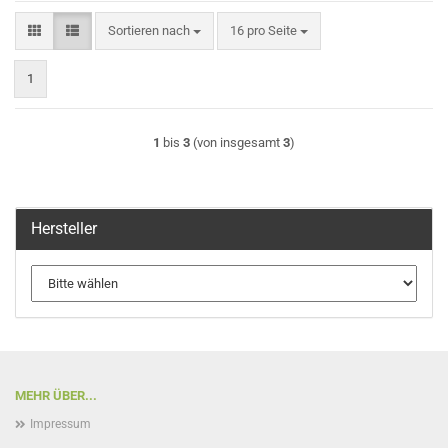
Sortieren nach
pro Seite
Sortieren nach
16 pro Seite
1
1
bis
3
(von insgesamt
3
)
Hersteller
MEHR ÜBER...
Impressum