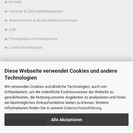
Kontakt
Versand- & Zahlungsbedingungen
Widerrufsrecht & Muster-Widerrufsformular
AGB
Privatsphäre und Datenschutz
Cookie Einstellungen
Diese Webseite verwendet Cookies und andere
Technologien
Wir verwenden Cookies und ähnliche Technologien, auch von
Folgen Sie uns schon auf Facebook?
Drittanbietern, um die ordentliche Funktionsweise der Website zu
gewährleisten, die Nutzung unseres Angebotes zu analysieren und Ihnen
ein bestmögliches Einkaufserlebnis bieten zu können. Weitere
Informationen finden Sie in unserer
Datenschutzerklärung
.
Alle Akzeptieren
Vertrag widerrufen