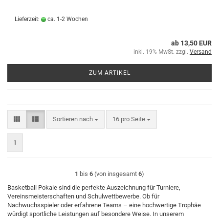
Lieferzeit:
ca. 1-2 Wochen
ab 13,50 EUR
inkl. 19% MwSt. zzgl.
Versand
ZUM ARTIKEL
Sortieren nach
pro Seite
Sortieren nach
16 pro Seite
1
1
bis
6
(von insgesamt
6
)
Basketball Pokale sind die perfekte Auszeichnung für Turniere,
Vereinsmeisterschaften und Schulwettbewerbe. Ob für
Nachwuchsspieler oder erfahrene Teams – eine hochwertige Trophäe
würdigt sportliche Leistungen auf besondere Weise. In unserem