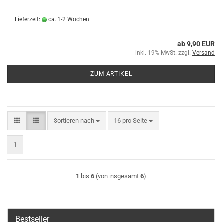
Lieferzeit:
ca. 1-2 Wochen
ab 9,90 EUR
inkl. 19% MwSt. zzgl.
Versand
ZUM ARTIKEL
Sortieren nach
pro Seite
Sortieren nach
16 pro Seite
1
1
bis
6
(von insgesamt
6
)
Bestseller