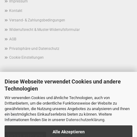
Impressum
Kontakt
Versand- & Zahlungsbedingungen
Widerrufsrecht & Muster-Widerrufsformular
AGB
Privatsphäre und Datenschutz
Cookie Einstellungen
Diese Webseite verwendet Cookies und andere
Technologien
Wir verwenden Cookies und ähnliche Technologien, auch von
Folgen Sie uns schon auf Facebook?
Drittanbietern, um die ordentliche Funktionsweise der Website zu
gewährleisten, die Nutzung unseres Angebotes zu analysieren und Ihnen
ein bestmögliches Einkaufserlebnis bieten zu können. Weitere
Informationen finden Sie in unserer
Datenschutzerklärung
.
Alle Akzeptieren
Vertrag widerrufen