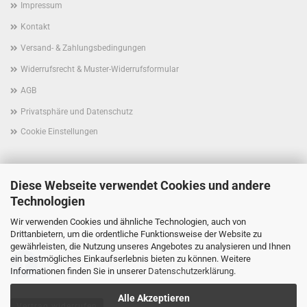
Impressum
Kontakt
Versand- & Zahlungsbedingungen
Widerrufsrecht & Muster-Widerrufsformular
AGB
Privatsphäre und Datenschutz
Cookie Einstellungen
Diese Webseite verwendet Cookies und andere
Technologien
Wir verwenden Cookies und ähnliche Technologien, auch von
Folgen Sie uns schon auf Facebook?
Drittanbietern, um die ordentliche Funktionsweise der Website zu
gewährleisten, die Nutzung unseres Angebotes zu analysieren und Ihnen
ein bestmögliches Einkaufserlebnis bieten zu können. Weitere
Informationen finden Sie in unserer
Datenschutzerklärung
.
Alle Akzeptieren
Vertrag widerrufen