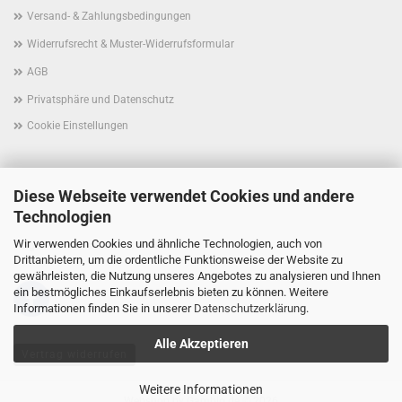
Versand- & Zahlungsbedingungen
Widerrufsrecht & Muster-Widerrufsformular
AGB
Privatsphäre und Datenschutz
Cookie Einstellungen
Diese Webseite verwendet Cookies und andere
Technologien
Wir verwenden Cookies und ähnliche Technologien, auch von
Folgen Sie uns schon auf Facebook?
Drittanbietern, um die ordentliche Funktionsweise der Website zu
gewährleisten, die Nutzung unseres Angebotes zu analysieren und Ihnen
ein bestmögliches Einkaufserlebnis bieten zu können. Weitere
Informationen finden Sie in unserer
Datenschutzerklärung
.
Alle Akzeptieren
Vertrag widerrufen
Weitere Informationen
Webshop
by Gambio.de © 2026