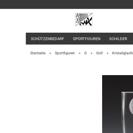
SCHÜTZENBEDARF
SPORTFIGUREN
SCHILDER
»
»
»
»
Startseite
Sportfiguren
G
Golf
Kristallglasf