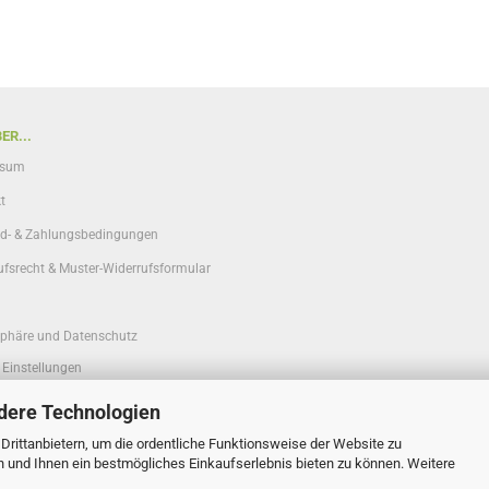
ER...
ssum
t
d- & Zahlungsbedingungen
ufsrecht & Muster-Widerrufsformular
sphäre und Datenschutz
 Einstellungen
dere Technologien
rittanbietern, um die ordentliche Funktionsweise der Website zu
n und Ihnen ein bestmögliches Einkaufserlebnis bieten zu können. Weitere