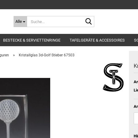
Suche...
Alle
BESTECKE & SERVIETTENRINGE
TAFELGERÄTE & ACCESSOIRES
S
»
iguren
Kristallglas 3d-Golf Stieber 67503
K
Ar
Li
Ar
Hi