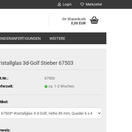
Login
Merkzettel
Ihr Warenkorb
0,00 EUR
ONDERANFERTIGUNGEN
WEITERE
ristallglas 3d-Golf Stieber 67503
t.Nr.:
67503
eferzeit:
ca. 1-2 Wochen
tikel:
nweis: