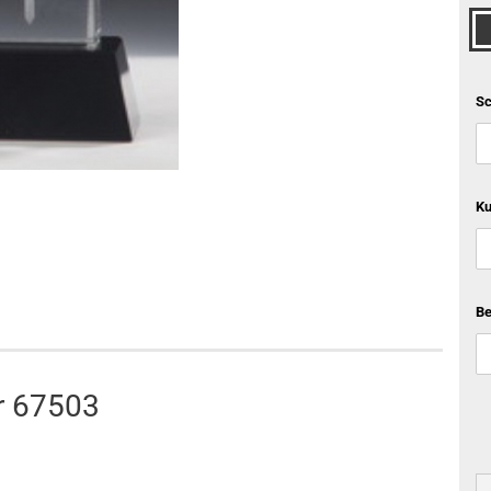
Sc
Ku
Be
er 67503