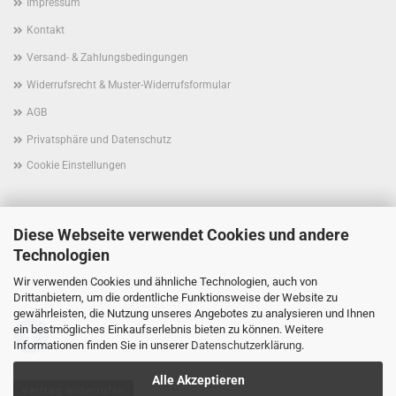
Impressum
Kontakt
Versand- & Zahlungsbedingungen
Widerrufsrecht & Muster-Widerrufsformular
AGB
Privatsphäre und Datenschutz
Cookie Einstellungen
Diese Webseite verwendet Cookies und andere
Technologien
Wir verwenden Cookies und ähnliche Technologien, auch von
Folgen Sie uns schon auf Facebook?
Drittanbietern, um die ordentliche Funktionsweise der Website zu
gewährleisten, die Nutzung unseres Angebotes zu analysieren und Ihnen
ein bestmögliches Einkaufserlebnis bieten zu können. Weitere
Informationen finden Sie in unserer
Datenschutzerklärung
.
Alle Akzeptieren
Vertrag widerrufen