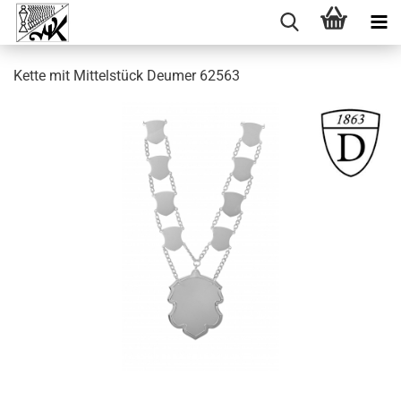
Kette mit Mittelstück Deumer 62563