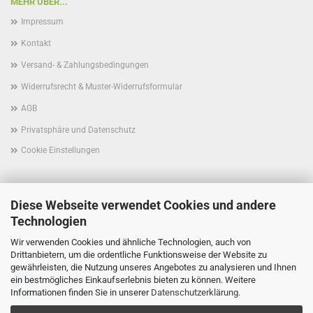
MEHR ÜBER...
Impressum
Kontakt
Versand- & Zahlungsbedingungen
Widerrufsrecht & Muster-Widerrufsformular
AGB
Privatsphäre und Datenschutz
Cookie Einstellungen
Diese Webseite verwendet Cookies und andere
Technologien
Wir verwenden Cookies und ähnliche Technologien, auch von
Folgen Sie uns schon auf Facebook?
Drittanbietern, um die ordentliche Funktionsweise der Website zu
gewährleisten, die Nutzung unseres Angebotes zu analysieren und Ihnen
ein bestmögliches Einkaufserlebnis bieten zu können. Weitere
Informationen finden Sie in unserer
Datenschutzerklärung
.